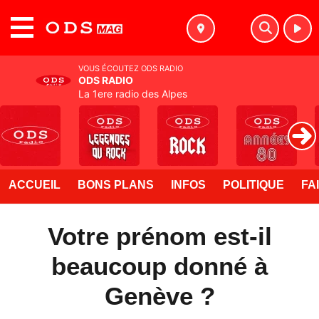
MENU
VOUS ÉCOUTEZ ODS RADIO
ODS RADIO
La 1ere radio des Alpes
ACCUEIL
BONS PLANS
INFOS
POLITIQUE
FA
Votre prénom est-il
beaucoup donné à
Genève ?