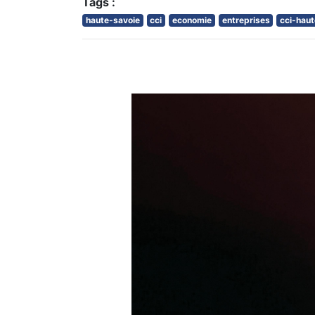
Tags :
haute-savoie
cci
economie
entreprises
cci-hau