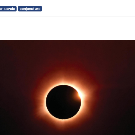
te-savoie
conjoncture