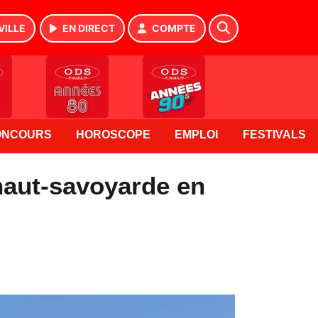
VILLE
EN DIRECT
COMPTE
ONCOURS
HOROSCOPE
EMPLOI
FESTIVALS
haut-savoyarde en