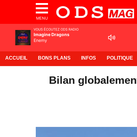
MENU
VOUS ÉCOUTEZ ODS RADIO
Imagine Dragons
Enemy
ACCUEIL
BONS PLANS
INFOS
POLITIQUE
Bilan globalemen