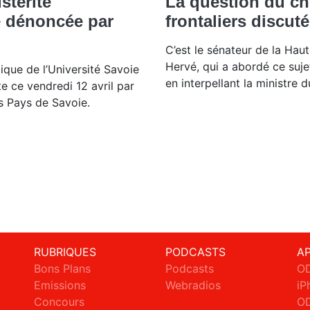
stérité"
La question du c
 dénoncée par
frontaliers discut
C’est le sénateur de la Hau
Hervé, qui a abordé ce suje
ique de l’Université Savoie
en interpellant la ministre d
e ce vendredi 12 avril par
s Pays de Savoie.
RUBRIQUES
PODCASTS
A
Bons Plans
Podcasts
OD
Emissions
Webradios
iP
c
Concours
OD