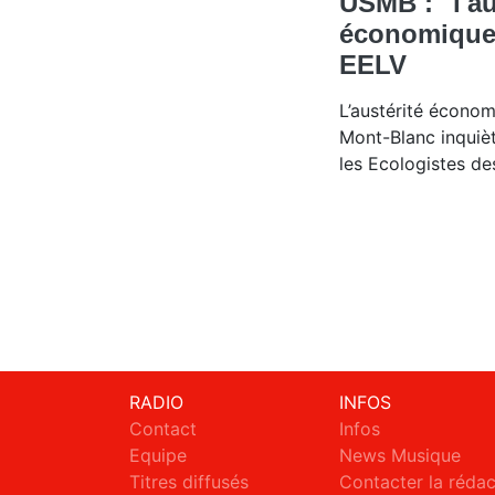
USMB : "l'au
économique
EELV
L’austérité économ
Mont-Blanc inquièt
les Ecologistes de
RADIO
INFOS
Contact
Infos
Equipe
News Musique
Titres diffusés
Contacter la réda