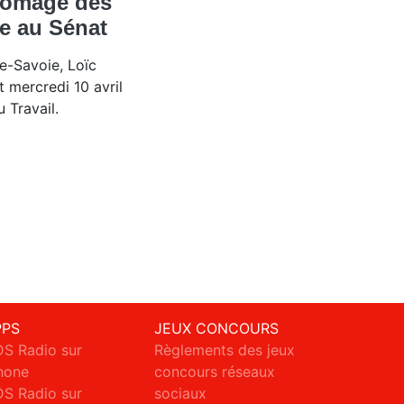
hômage des
ée au Sénat
te-Savoie, Loïc
t mercredi 10 avril
u Travail.
PPS
JEUX CONCOURS
S Radio sur
Règlements des jeux
hone
concours réseaux
S Radio sur
sociaux