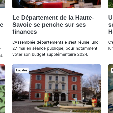
Le Département de la Haute-
U
de
Savoie se penche sur ses
s
finances
H
L’Assemblée départementale s’est réunie lundi
C’
27 mai en séance publique, pour notamment
lu
r
voter son budget supplémentaire 2024.
s.
Locales