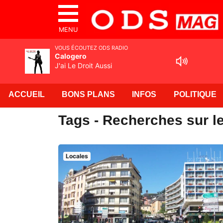
MENU
VOUS ÉCOUTEZ ODS RADIO
Calogero
J'ai Le Droit Aussi
ACCUEIL
BONS PLANS
INFOS
POLITIQUE
Tags - Recherches sur l
Locales