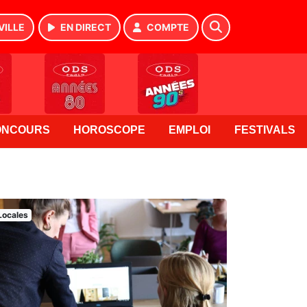
VILLE
EN DIRECT
COMPTE
ONCOURS
HOROSCOPE
EMPLOI
FESTIVALS
Locales