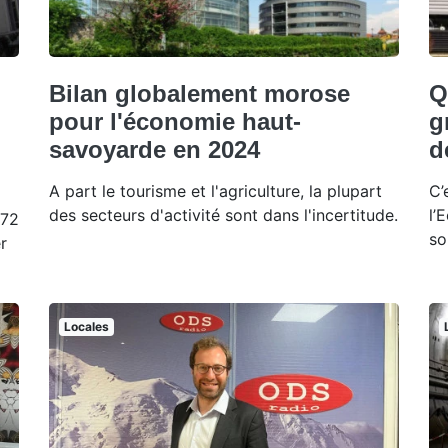
Bilan globalement morose
Q
pour l'économie haut-
g
savoyarde en 2024
d
A part le tourisme et l'agriculture, la plupart
C’
des secteurs d'activité sont dans l'incertitude.
l’
 72
so
r
Locales