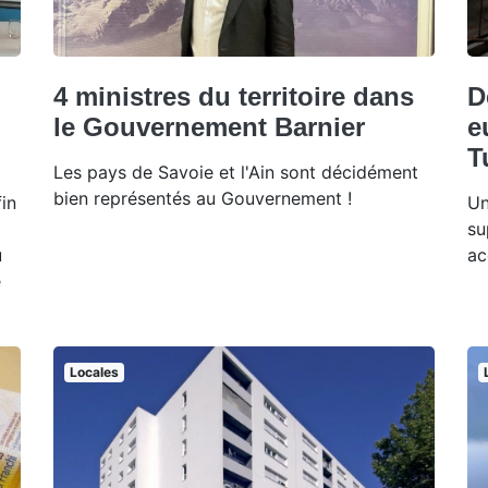
4 ministres du territoire dans
D
le Gouvernement Barnier
e
T
Les pays de Savoie et l'Ain sont décidément
bien représentés au Gouvernement !
in
Un
su
u
ac
e
Locales