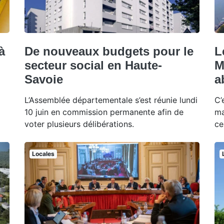
à
De nouveaux budgets pour le
L
secteur social en Haute-
M
Savoie
a
L’Assemblée départementale s’est réunie lundi
C’
10 juin en commission permanente afin de
ma
voter plusieurs délibérations.
ce
Locales