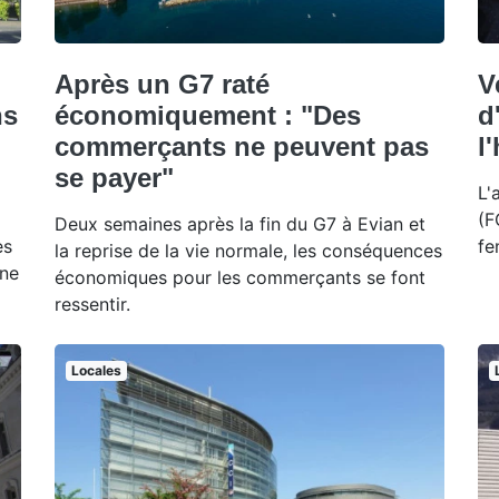
Après un G7 raté
V
ns
économiquement : "Des
d
commerçants ne peuvent pas
l
se payer"
L'
(F
Deux semaines après la fin du G7 à Evian et
es
fe
la reprise de la vie normale, les conséquences
une
économiques pour les commerçants se font
ressentir.
Locales