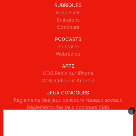
RUBRIQUES
Bons Plans
Emissions
Concours
PODCASTS
Podcasts
Webradios
APPS
ODS Radio sur iPhone
ODS Radio sur Android
JEUX CONCOURS
Règlements des jeux concours réseaux sociaux
Règlements des jeux concours SMS
Règlements des jeux concours téléphone et internet