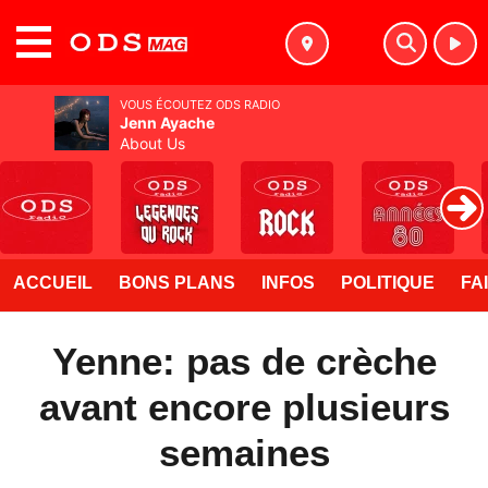
MENU
VOUS ÉCOUTEZ ODS RADIO
Jenn Ayache
About Us
ACCUEIL
BONS PLANS
INFOS
POLITIQUE
FA
Yenne: pas de crèche
avant encore plusieurs
semaines