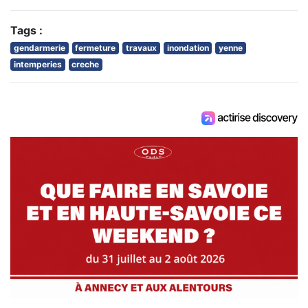
Tags :
gendarmerie
fermeture
travaux
inondation
yenne
intemperies
creche