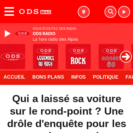
MENU
VOUS ÉCOUTEZ ODS RADIO
ODS RADIO
La 1ere radio des Alpes
ACCUEIL
BONS PLANS
INFOS
POLITIQUE
FA
Qui a laissé sa voiture
sur le rond-point ? Une
drôle d'enquête pour les