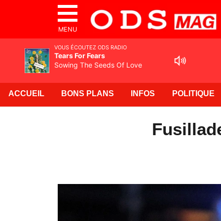
MENU
VOUS ÉCOUTEZ ODS RADIO
Tears For Fears
Sowing The Seeds Of Love
ACCUEIL
BONS PLANS
INFOS
POLITIQUE
Fusillad