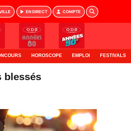
VILLE
EN DIRECT
COMPTE
ONCOURS
HOROSCOPE
EMPLOI
FESTIVALS
s blessés