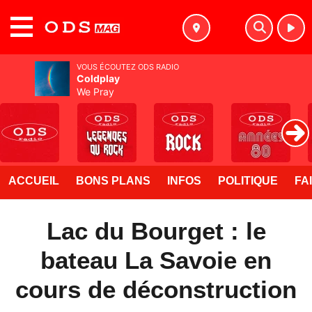
MENU
VOUS ÉCOUTEZ ODS RADIO
Coldplay
We Pray
ACCUEIL
BONS PLANS
INFOS
POLITIQUE
FA
Lac du Bourget : le
bateau La Savoie en
cours de déconstruction