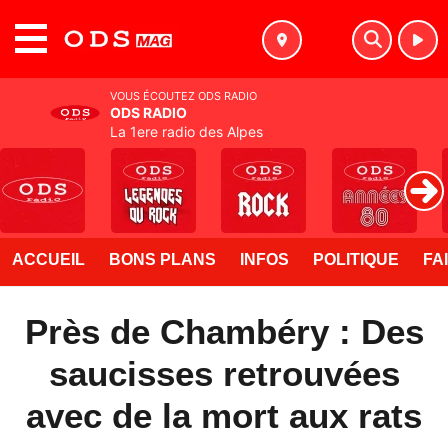
MENU
VOUS ÉCOUTEZ ODS RADIO
ODS RADIO
La 1ere radio des Alpes
ACCUEIL
BONS PLANS
INFOS
POLITIQUE
FA
Près de Chambéry : Des
saucisses retrouvées
avec de la mort aux rats