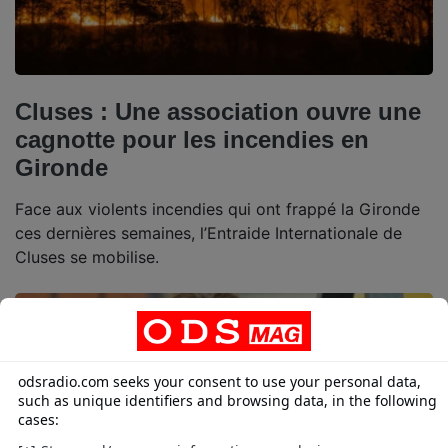
Cluses : Une association ouvre une
cagnotte pour les incendies en
Gironde
Face aux violents incendies qui ont frappé la Gironde
ces dernières semaines, l’Entraide Internationale de
Cluses se mobilise.
Locales