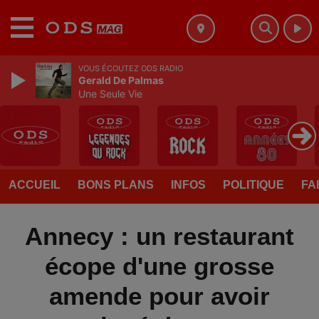
MENU
VOUS ÉCOUTEZ ODS RADIO
Gerald De Palmas
Une Seule Vie
ACCUEIL
BONS PLANS
INFOS
POLITIQUE
FA
Annecy : un restaurant
écope d'une grosse
amende pour avoir