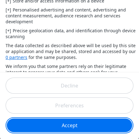
Football : Hervé Renard de nouveau
coach de la Côte d'Ivoire
Hervé Renard va reprendre les commandes de la
sélection ivoirienne.
Locales