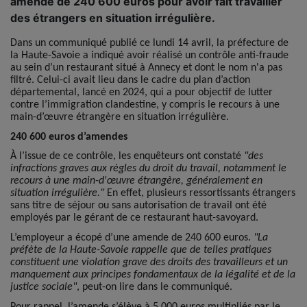
amende de 240 600 euros pour avoir fait travailler
des étrangers en situation irrégulière.
Dans un communiqué publié ce lundi 14 avril, la préfecture de
la Haute-Savoie a indiqué avoir réalisé un contrôle anti-fraude
au sein d’un restaurant situé à Annecy et dont le nom n'a pas
filtré. Celui-ci avait lieu dans le cadre du plan d’action
départemental, lancé en 2024, qui a pour objectif de lutter
contre l’immigration clandestine, y compris le recours à une
main-d’œuvre étrangère en situation irrégulière.
240 600 euros d’amendes
À l’issue de ce contrôle, les enquêteurs ont constaté
"des
infractions graves aux règles du droit du travail, notamment le
recours à une main-d'œuvre étrangère, généralement en
situation irrégulière."
En effet, plusieurs ressortissants étrangers
sans titre de séjour ou sans autorisation de travail ont été
employés par le gérant de ce restaurant haut-savoyard.
L’employeur a écopé d’une amende de 240 600 euros.
"La
préfète de la Haute-Savoie rappelle que de telles pratiques
constituent une violation grave des droits des travailleurs et un
manquement aux principes fondamentaux de la légalité et de la
justice sociale"
, peut-on lire dans le communiqué.
Pour rappel, l’amende s’élève à 5 000 euros multipliés par le