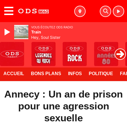
MENU
VOUS ÉCOUTEZ ODS RADIO
Train
Hey, Soul Sister
ACCUEIL
BONS PLANS
INFOS
POLITIQUE
FA
Annecy : Un an de prison
pour une agression
sexuelle