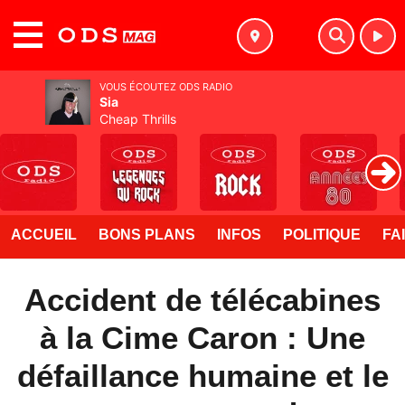
MENU
VOUS ÉCOUTEZ ODS RADIO
Sia
Cheap Thrills
ACCUEIL
BONS PLANS
INFOS
POLITIQUE
FA
Accident de télécabines
à la Cime Caron : Une
défaillance humaine et le