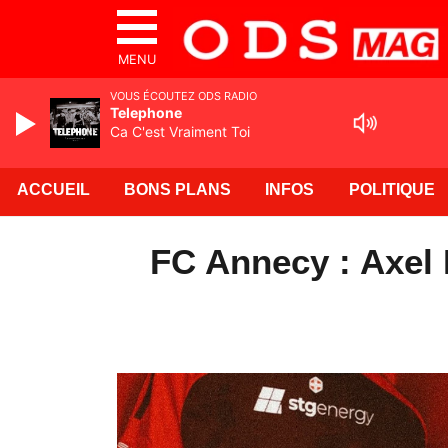
MENU
VOUS ÉCOUTEZ ODS RADIO
Telephone
Ca C'est Vraiment Toi
ACCUEIL
BONS PLANS
INFOS
POLITIQUE
FC Annecy : Axel 