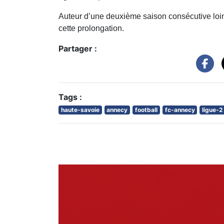
Auteur d’une deuxième saison consécutive loi
cette prolongation.
Partager :
Tags :
haute-savoie
annecy
football
fc-annecy
ligue-2