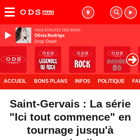
MENU
VOUS ÉCOUTEZ ODS RADIO
Olivia Rodrigo
Drop Dead
ACCUEIL
BONS PLANS
INFOS
POLITIQUE
FA
Saint-Gervais : La série
"Ici tout commence" en
tournage jusqu'à