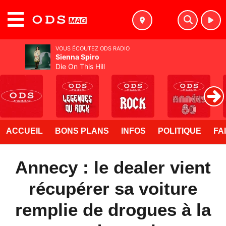
MENU
VOUS ÉCOUTEZ ODS RADIO
Sienna Spiro
Die On This Hill
ACCUEIL
BONS PLANS
INFOS
POLITIQUE
FA
Annecy : le dealer vient
récupérer sa voiture
remplie de drogues à la