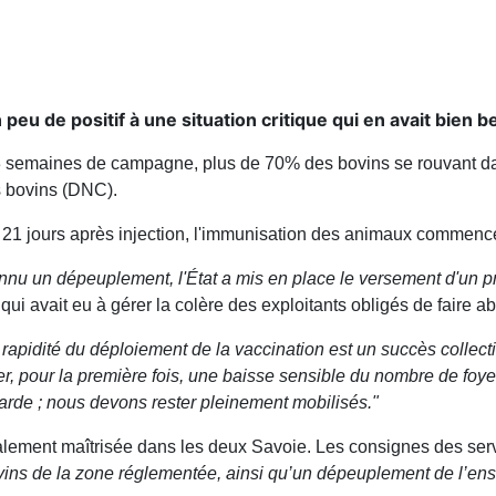
eu de positif à une situation critique qui en avait bien b
 3 semaines de campagne, plus de 70% des bovins se rouvant da
s bovins (DNC).
 21 jours après injection, l'immunisation des animaux commenc
nnu un dépeuplement, l'État a mis en place le versement d'un pr
 qui avait eu à gérer la colère des exploitants obligés de faire ab
 rapidité du déploiement de la vaccination est un succès collect
r, pour la première fois, une baisse sensible du nombre de foye
garde ; nous devons rester pleinement mobilisés."
otalement maîtrisée dans les deux Savoie. Les consignes des serv
ns de la zone réglementée, ainsi qu’un dépeuplement de l’ense