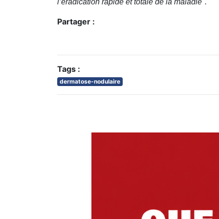
l’éradication rapide et totale de la maladie".
Partager :
Tags :
dermatose-nodulaire