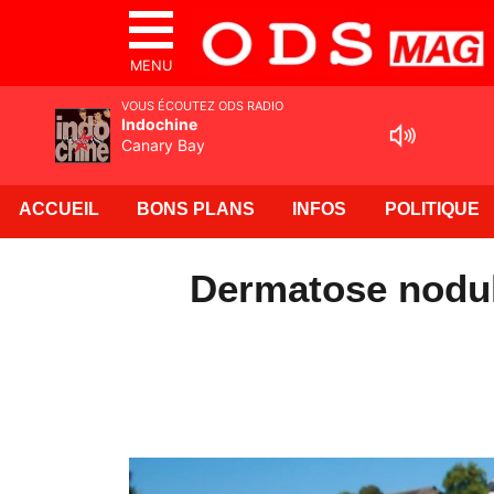
MENU
VOUS ÉCOUTEZ ODS RADIO
Indochine
Canary Bay
ACCUEIL
BONS PLANS
INFOS
POLITIQUE
Dermatose nodula