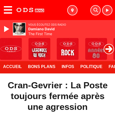
MENU
VOUS ÉCOUTEZ ODS RADIO
Damiano David
The First Time
ACCUEIL
BONS PLANS
INFOS
POLITIQUE
FA
Cran-Gevrier : La Poste
toujours fermée après
une agression