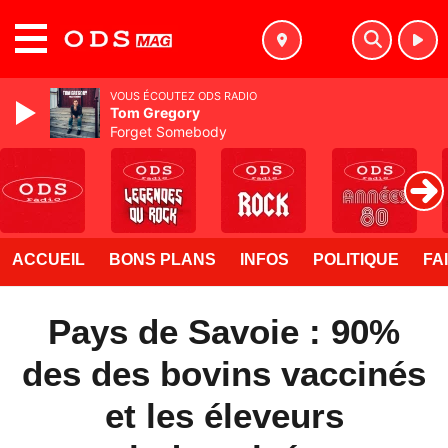
MENU
VOUS ÉCOUTEZ ODS RADIO
Tom Gregory
Forget Somebody
ACCUEIL
BONS PLANS
INFOS
POLITIQUE
FA
Pays de Savoie : 90%
des des bovins vaccinés
et les éleveurs