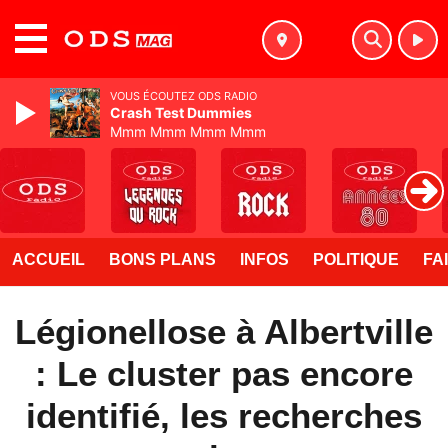
MENU
VOUS ÉCOUTEZ ODS RADIO
Crash Test Dummies
Mmm Mmm Mmm Mmm
ACCUEIL
BONS PLANS
INFOS
POLITIQUE
FA
Légionellose à Albertville
: Le cluster pas encore
identifié, les recherches