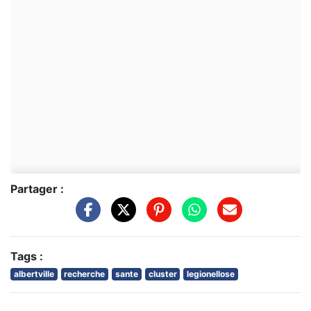
Partager :
Tags :
albertville
recherche
sante
cluster
legionellose