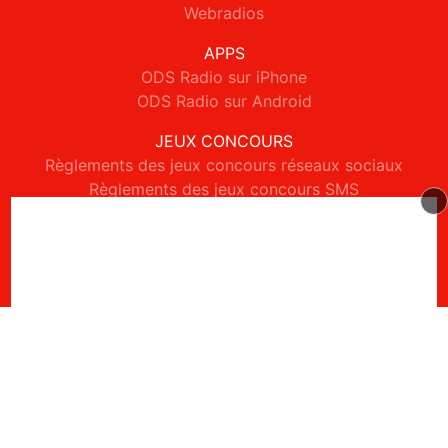
Webradios
APPS
ODS Radio sur iPhone
ODS Radio sur Android
JEUX CONCOURS
Règlements des jeux concours réseaux sociaux
Règlements des jeux concours SMS
Règlements des jeux concours téléphone et internet
© 2026 ODS Radio Tous droits réservés.
Signaler un contenu
-
Mentions légales
-
Politique de cookies
-
Contact