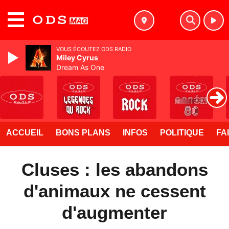
MENU
VOUS ÉCOUTEZ ODS RADIO
Miley Cyrus
Dream As One
ACCUEIL
BONS PLANS
INFOS
POLITIQUE
FA
Cluses : les abandons
d'animaux ne cessent
d'augmenter