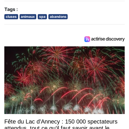
Tags :
cluses
animaux
spa
abandons
Fête du Lac d’Annecy : 150 000 spectateurs
attendus, tout ce qu’il faut savoir avant le