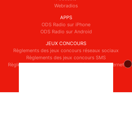
Webradios
APPS
ODS Radio sur iPhone
ODS Radio sur Android
JEUX CONCOURS
Règlements des jeux concours réseaux sociaux
Règlements des jeux concours SMS
Règlements des jeux concours téléphone et internet
© 2026 ODS Radio Tous droits réservés.
Signaler un contenu
-
Mentions légales
-
Politique de cookies
-
Contact