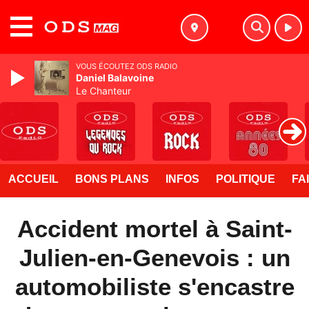
MENU
VOUS ÉCOUTEZ ODS RADIO
Daniel Balavoine
Le Chanteur
ACCUEIL
BONS PLANS
INFOS
POLITIQUE
FA
Accident mortel à Saint-
Julien-en-Genevois : un
automobiliste s'encastre