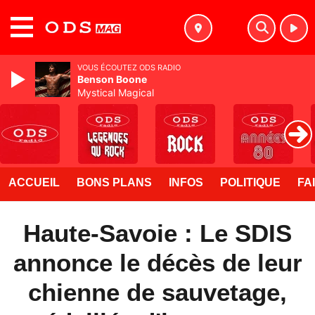
MENU
VOUS ÉCOUTEZ ODS RADIO
Benson Boone
Mystical Magical
ACCUEIL
BONS PLANS
INFOS
POLITIQUE
FA
Haute-Savoie : Le SDIS
annonce le décès de leur
chienne de sauvetage,