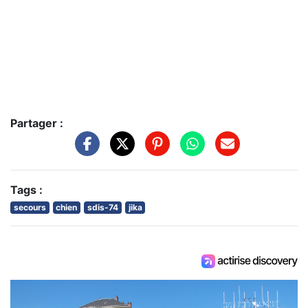
Partager :
Tags :
secours
chien
sdis-74
jika