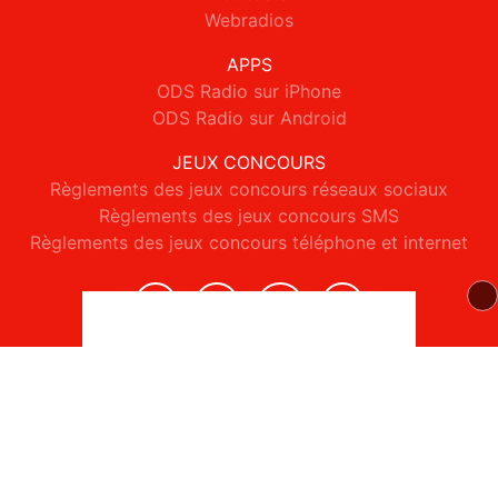
Webradios
APPS
ODS Radio sur iPhone
ODS Radio sur Android
JEUX CONCOURS
Règlements des jeux concours réseaux sociaux
Règlements des jeux concours SMS
Règlements des jeux concours téléphone et internet
© 2026 ODS Radio Tous droits réservés.
Signaler un contenu
-
Mentions légales
-
Politique de cookies
-
Contact