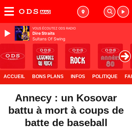
MENU
VOUS ÉCOUTEZ ODS RADIO
Dire Straits
Sultans Of Swing
ACCUEIL
BONS PLANS
INFOS
POLITIQUE
FA
Annecy : un Kosovar
battu à mort à coups de
batte de baseball