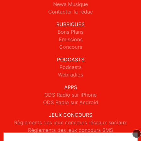
News Musique
Contacter la rédac
RUBRIQUES
Bons Plans
Emissions
Concours
PODCASTS
Podcasts
Webradios
APPS
ODS Radio sur iPhone
ODS Radio sur Android
JEUX CONCOURS
Règlements des jeux concours réseaux sociaux
Règlements des jeux concours SMS
Règlements des jeux concours téléphone et internet