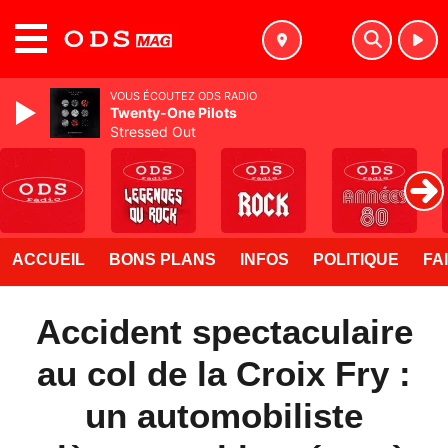
MENU
VOUS ÉCOUTEZ ODS RADIO
Twenty-One Pilots
Stressed Out
ACCUEIL
BONS PLANS
INFOS
POLITIQUE
FA
Accident spectaculaire
au col de la Croix Fry :
un automobiliste