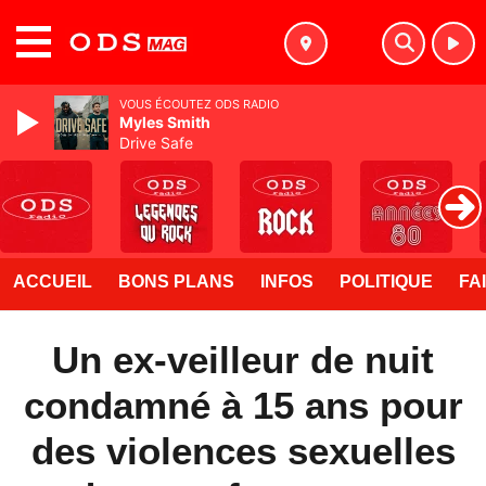
MENU
VOUS ÉCOUTEZ ODS RADIO
Myles Smith
Drive Safe
ACCUEIL
BONS PLANS
INFOS
POLITIQUE
FA
Un ex-veilleur de nuit
condamné à 15 ans pour
des violences sexuelles