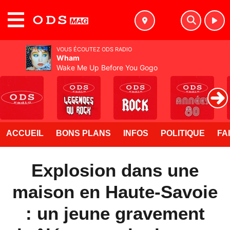
MENU
VOUS ÉCOUTEZ ODS RADIO
Wham
Wake Me Up Before You Gogo
ACCUEIL
BONS PLANS
INFOS
POLITIQUE
FA
Explosion dans une
maison en Haute-Savoie
: un jeune gravement