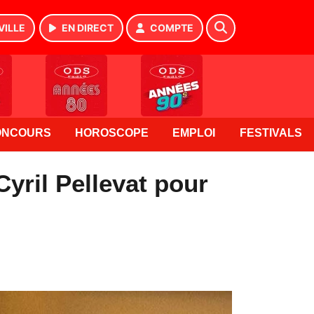
VILLE
EN DIRECT
COMPTE
ONCOURS
HOROSCOPE
EMPLOI
FESTIVALS
yril Pellevat pour