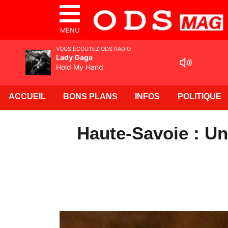
MENU
VOUS ÉCOUTEZ ODS RADIO
Lady Gaga
Hold My Hand
ACCUEIL
BONS PLANS
INFOS
POLITIQUE
Haute-Savoie : Un