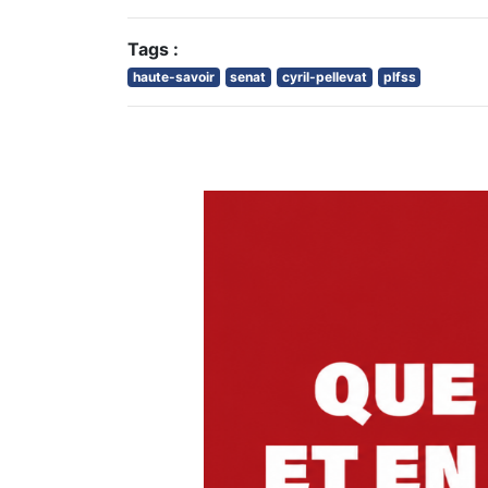
Tags :
haute-savoir
senat
cyril-pellevat
plfss