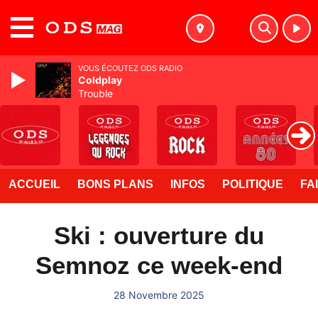
MENU
VOUS ÉCOUTEZ ODS RADIO
Coldplay
Trouble
ACCUEIL
BONS PLANS
INFOS
POLITIQUE
FA
Ski : ouverture du
Semnoz ce week-end
28 Novembre 2025