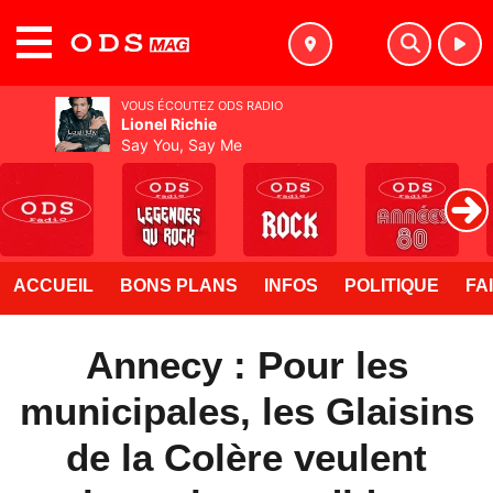
MENU
VOUS ÉCOUTEZ ODS RADIO
Lionel Richie
Say You, Say Me
ACCUEIL
BONS PLANS
INFOS
POLITIQUE
FA
Annecy : Pour les
municipales, les Glaisins
de la Colère veulent