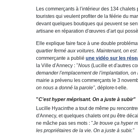
Les commerçants à l'intérieur des 134 chalets 
touristes qui veulent profiter de la féérie du m
devant quelques boutiques qui peuvent se sentir
artisane en réparation d'œuvres d'art qui possè
Elle explique faire face à une double problémat
quartier fermé aux voitures. Maintenant, on est
commerçante a publié
une vidéo sur les rés
la Ville d'Annecy : "
Nous
(Lucille et d'autres c
demander l'emplacement de l'implantation, on 
mairie a prévenu les commerçants le 3 novembr
on nous a donné la parole"
, déplore-t-elle.
"
C'est hyper méprisant. On a juste à subir"
Lucille Hyacinthe a tout de même pu rencontrer
d'Annecy, et quelques chalets ont pu être décal
ne mâche pas ses mots : "
Je trouve ça hyper m
les propriétaires de la vie. On a juste à subir."