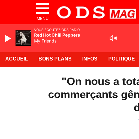
MENU
VOUS ÉCOUTEZ ODS RADIO
Red Hot Chili Peppers
My Friends
ACCUEIL
BONS PLANS
INFOS
POLITIQUE
"On nous a tot
commerçants gêné