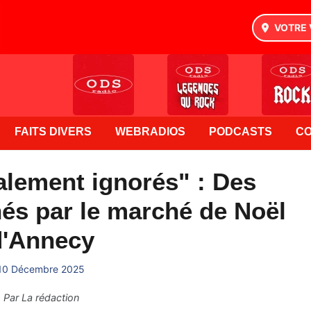
VOTRE 
FAITS DIVERS
WEBRADIOS
PODCASTS
C
alement ignorés" : Des
s par le marché de Noël
d'Annecy
10 Décembre 2025
Par
La rédaction