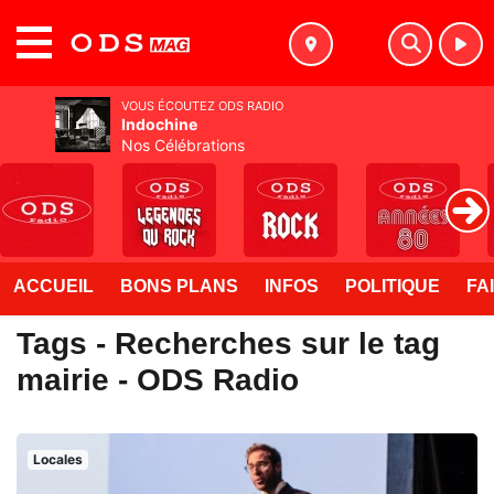
MENU
VOUS ÉCOUTEZ ODS RADIO
Indochine
Nos Célébrations
ACCUEIL
BONS PLANS
INFOS
POLITIQUE
FA
Tags - Recherches sur le tag
mairie - ODS Radio
Locales