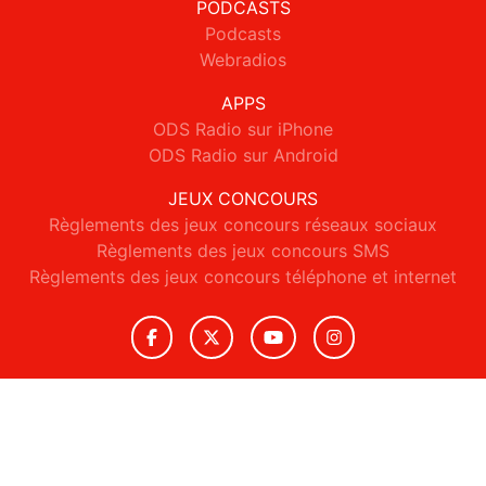
PODCASTS
Podcasts
Webradios
APPS
ODS Radio sur iPhone
ODS Radio sur Android
JEUX CONCOURS
Règlements des jeux concours réseaux sociaux
Règlements des jeux concours SMS
Règlements des jeux concours téléphone et internet
© 2026 ODS Radio Tous droits réservés.
Signaler un contenu
-
Mentions légales
-
Politique de cookies
-
Contact