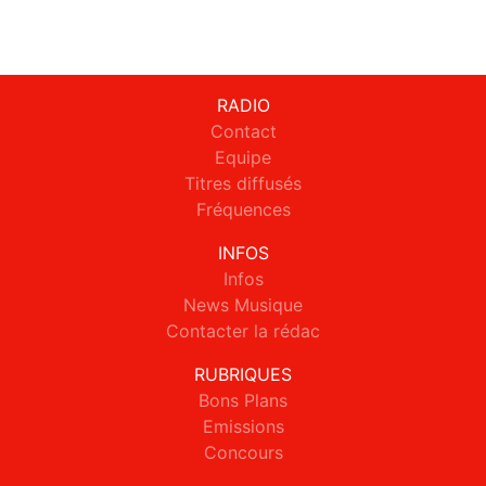
RADIO
Contact
Equipe
Titres diffusés
Fréquences
INFOS
Infos
News Musique
Contacter la rédac
RUBRIQUES
Bons Plans
Emissions
Concours