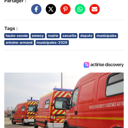
Partager :
Tags :
haute-savoie
annecy
mairie
securite
depute
municipales
antoine-armand
municipales-2026