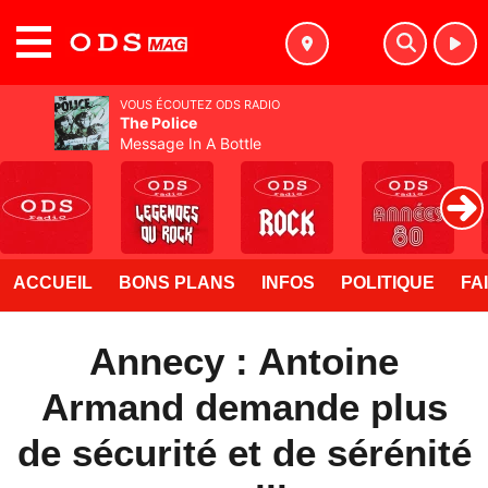
MENU
VOUS ÉCOUTEZ ODS RADIO
The Police
Message In A Bottle
ACCUEIL
BONS PLANS
INFOS
POLITIQUE
FA
Annecy : Antoine
Armand demande plus
de sécurité et de sérénité