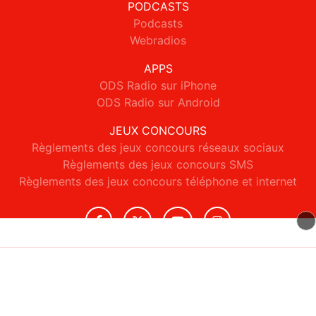
PODCASTS
Podcasts
Webradios
APPS
ODS Radio sur iPhone
ODS Radio sur Android
JEUX CONCOURS
Règlements des jeux concours réseaux sociaux
Règlements des jeux concours SMS
Règlements des jeux concours téléphone et internet
© 2026 ODS Radio Tous droits réservés.
Signaler un contenu
-
Mentions légales
-
Politique de cookies
-
Contact