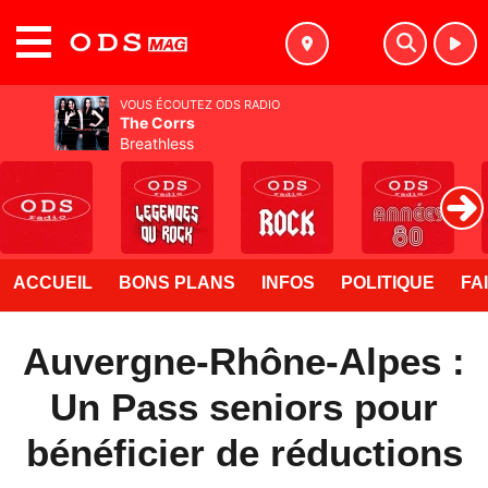
MENU
VOUS ÉCOUTEZ ODS RADIO
The Corrs
Breathless
ACCUEIL
BONS PLANS
INFOS
POLITIQUE
FA
Auvergne-Rhône-Alpes :
Un Pass seniors pour
bénéficier de réductions