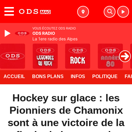
MENU
VOUS ÉCOUTEZ ODS RADIO
ODS RADIO
La 1ere radio des Alpes
ACCUEIL
BONS PLANS
INFOS
POLITIQUE
FA
Hockey sur glace : les
Pionniers de Chamonix
sont à une victoire de la