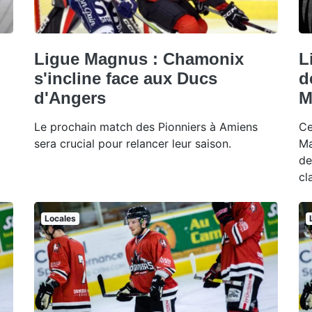
Ligue Magnus : Chamonix
L
s'incline face aux Ducs
d
d'Angers
M
Le prochain match des Pionniers à Amiens
Ce
sera crucial pour relancer leur saison.
Ma
de
cl
Locales