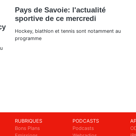
Pays de Savoie: l'actualité
sportive de ce mercredi
cy
Hockey, biathlon et tennis sont notamment au
programme
du
RUBRIQUES
PODCASTS
A
Bons Plans
Podcasts
OD
Emissions
Webradios
iP