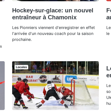
Hockey-sur-glace: un nouvel
F
entraîneur à Chamonix
a
Les Pionniers viennent d'enregistrer en effet
Le
l'arrivée d'un nouveau coach pour la saison
le
prochaine.
am
L
Locales
e
Le
so
Uk
hu