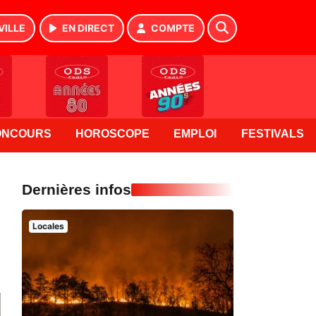
VILLE
EN DIRECT
COMPTE
ONCOURS
HOROSCOPE
EMPLOI
FESTIVALS
Dernières infos
Locales