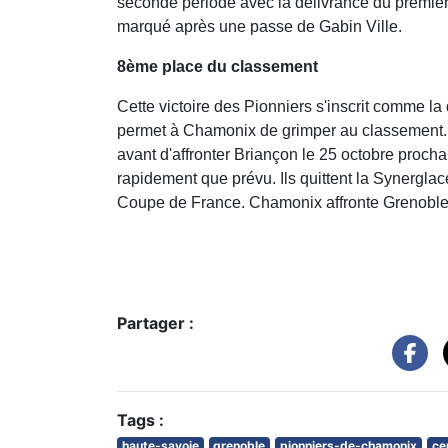
seconde période avec la délivrance du premier 
marqué après une passe de Gabin Ville.
8ème place du classement
Cette victoire des Pionniers s'inscrit comme l
permet à Chamonix de grimper au classement. L
avant d'affronter Briançon le 25 octobre procha
rapidement que prévu. Ils quittent la Synergl
Coupe de France. Chamonix affronte Grenoble
Partager :
Tags :
haute-savoie
grenoble
pionniers-de-chamonix
ce