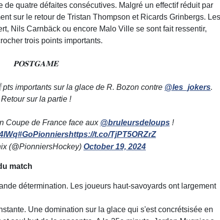
 de quatre défaites consécutives. Malgré un effectif réduit par
nt sur le retour de Tristan Thompson et Ricards Grinbergs. Le
 Nils Carnbäck ou encore Malo Ville se sont fait ressentir,
rocher trois points importants.
𝐏𝐎𝐒𝐓𝐆𝐀𝐌𝐄
⃣ pts importants sur la glace de R. Bozon contre
@les_jokers
.
Retour sur la partie !
en Coupe de France face aux
@bruleursdeloups
!
34lWq
#GoPionniers
https://t.co/TjPT5ORZrZ
ix (@PionniersHockey)
October 19, 2024
du match
ande détermination. Les joueurs haut-savoyards ont largement
nstante. Une domination sur la glace qui s'est concrétsisée en