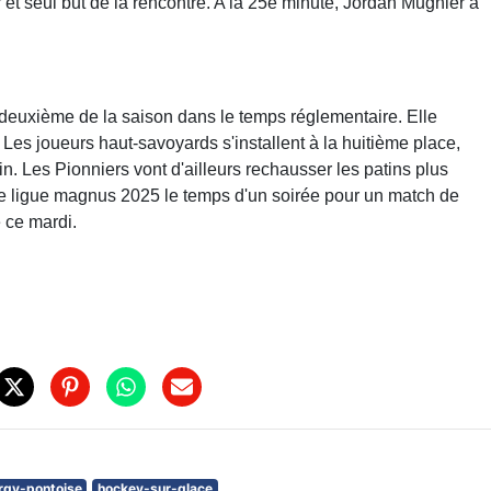
et seul but de la rencontre. A la 25e minute, Jordan Mugnier a
a deuxième de la saison dans le temps réglementaire. Elle
es joueurs haut-savoyards s'installent à la huitième place,
in. Les Pionniers vont d'ailleurs rechausser les patins plus
ace ligue magnus 2025 le temps d'un soirée pour un match de
 ce mardi.
rgy-pontoise
hockey-sur-glace