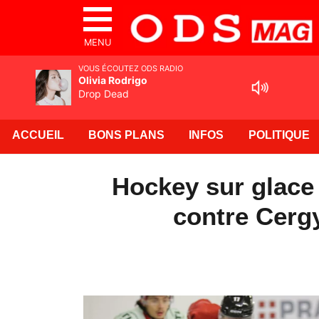
MENU
VOUS ÉCOUTEZ ODS RADIO
Olivia Rodrigo
Drop Dead
ACCUEIL
BONS PLANS
INFOS
POLITIQUE
Hockey sur glace
contre Cergy