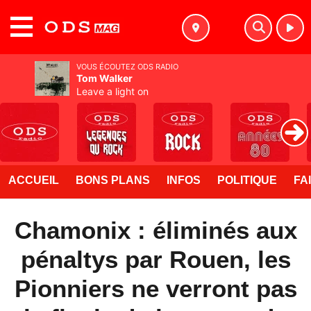
MENU
VOUS ÉCOUTEZ ODS RADIO
Tom Walker
Leave a light on
ACCUEIL
BONS PLANS
INFOS
POLITIQUE
FA
Chamonix : éliminés aux
pénaltys par Rouen, les
Pionniers ne verront pas