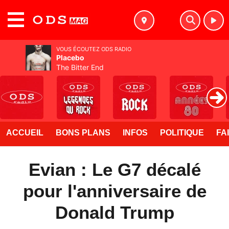
MENU
VOUS ÉCOUTEZ ODS RADIO
Placebo
The Bitter End
ACCUEIL
BONS PLANS
INFOS
POLITIQUE
FA
Evian : Le G7 décalé
pour l'anniversaire de
Donald Trump