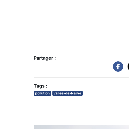
Partager :
Tags :
pollution
vallee-de-l-arve