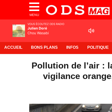
MENU
VOUS ÉCOUTEZ ODS RADIO
Julien Doré
Chou Wasabi
ACCUEIL
BONS PLANS
INFOS
POLITIQUE
Pollution de l’air : 
vigilance orange