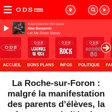
MENU
VOUS ÉCOUTEZ ODS RADIO
Alec Benjamin
Let Me Down Slowly
ACCUEIL
BONS PLANS
INFOS
POLITIQUE
FA
La Roche-sur-Foron :
malgré la manifestation
des parents d’élèves, la