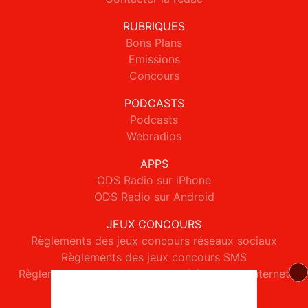
RUBRIQUES
Bons Plans
Emissions
Concours
PODCASTS
Podcasts
Webradios
APPS
ODS Radio sur iPhone
ODS Radio sur Android
JEUX CONCOURS
Règlements des jeux concours réseaux sociaux
Règlements des jeux concours SMS
Règlements des jeux concours téléphone et internet