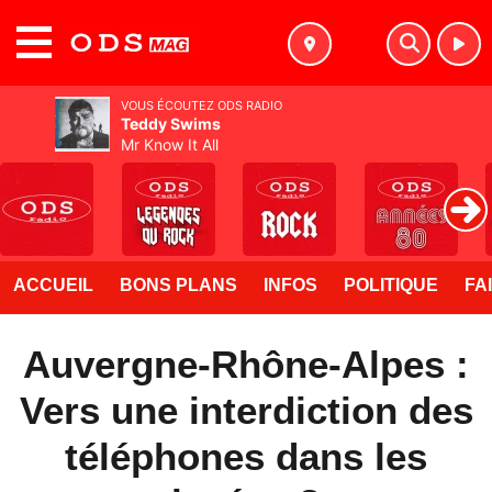
MENU
VOUS ÉCOUTEZ ODS RADIO
Teddy Swims
Mr Know It All
ACCUEIL
BONS PLANS
INFOS
POLITIQUE
FA
Auvergne-Rhône-Alpes :
Vers une interdiction des
téléphones dans les