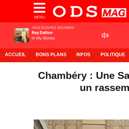
MENU
VOUS ÉCOUTEZ ODS RADIO
Ray Dalton
In My Bones
ACCUEIL
BONS PLANS
INFOS
POLITIQUE
Chambéry : Une Sav
un rassem