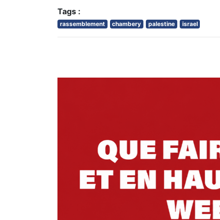
Tags :
rassemblement
chambery
palestine
israel