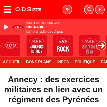
MENU
VOUS ÉCOUTEZ ODS RADIO
ODS RADIO
La 1ere radio des Alpes
ACCUEIL
BONS PLANS
INFOS
POLITIQUE
FA
Annecy : des exercices
militaires en lien avec un
régiment des Pyrénées