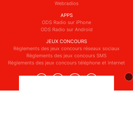
Webradios
APPS
ODS Radio sur iPhone
ODS Radio sur Android
JEUX CONCOURS
Règlements des jeux concours réseaux sociaux
Règlements des jeux concours SMS
Règlements des jeux concours téléphone et internet
© 2026 ODS Radio Tous droits réservés.
Signaler un contenu
-
Mentions légales
-
Politique de cookies
-
Contact