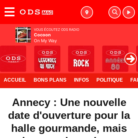
MENU
VOUS ÉCOUTEZ ODS RADIO
Cocoon
On My Way
ACCUEIL
BONS PLANS
INFOS
POLITIQUE
FA
Annecy : Une nouvelle
date d'ouverture pour la
halle gourmande, mais