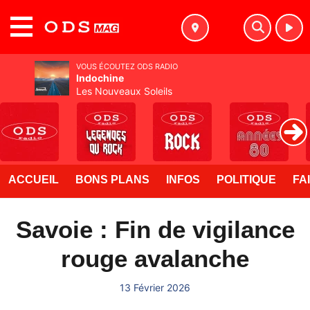
MENU
VOUS ÉCOUTEZ ODS RADIO
Indochine
Les Nouveaux Soleils
ACCUEIL
BONS PLANS
INFOS
POLITIQUE
FA
Savoie : Fin de vigilance
rouge avalanche
13 Février 2026