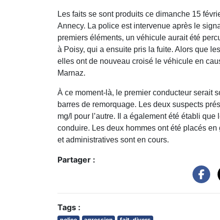
Les faits se sont produits ce dimanche 15 févr
Annecy. La police est intervenue après le sign
premiers éléments, un véhicule aurait été per
à
Poisy
, qui a ensuite pris la fuite. Alors que
elles ont de nouveau croisé le véhicule en cau
Marnaz
.
À ce moment-là, le premier conducteur serait sor
barres de remorquage. Les deux suspects présen
mg/l pour l’autre. Il a également été établi q
conduire. Les deux hommes ont été placés en ga
et administratives sont en cours.
Partager :
Tags :
police
agression
fait-divers