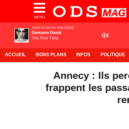
MENU
VOUS ÉCOUTEZ ODS RADIO
Damiano David
The First Time
ACCUEIL
BONS PLANS
INFOS
POLITIQUE
Annecy : Ils pe
frappent les pass
re