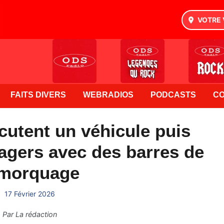
VOTRE 
FAITS DIVERS
WEBRADIOS
PODCASTS
C
rcutent un véhicule puis
agers avec des barres de
morquage
17 Février 2026
Par
La rédaction