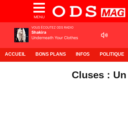
MENU
VOUS ÉCOUTEZ ODS RADIO
Shakira
Underneath Your Clothes
ACCUEIL
BONS PLANS
INFOS
POLITIQUE
Cluses : Un