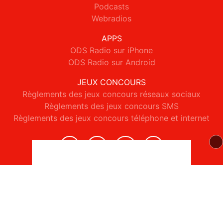
Podcasts
Webradios
APPS
ODS Radio sur iPhone
ODS Radio sur Android
JEUX CONCOURS
Règlements des jeux concours réseaux sociaux
Règlements des jeux concours SMS
Règlements des jeux concours téléphone et internet
© 2026 ODS Radio Tous droits réservés.
Signaler un contenu
-
Mentions légales
-
Politique de cookies
-
Contact