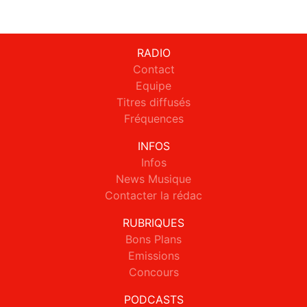
RADIO
Contact
Equipe
Titres diffusés
Fréquences
INFOS
Infos
News Musique
Contacter la rédac
RUBRIQUES
Bons Plans
Emissions
Concours
PODCASTS