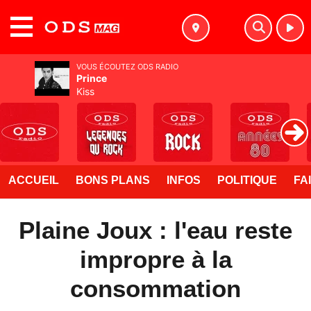
MENU
VOUS ÉCOUTEZ ODS RADIO
Prince
Kiss
ACCUEIL
BONS PLANS
INFOS
POLITIQUE
FA
Plaine Joux : l'eau reste
impropre à la
consommation