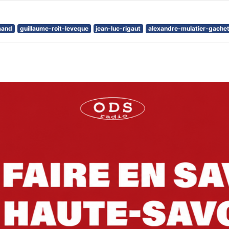
mand
guillaume-roit-leveque
jean-luc-rigaut
alexandre-mulatier-gache