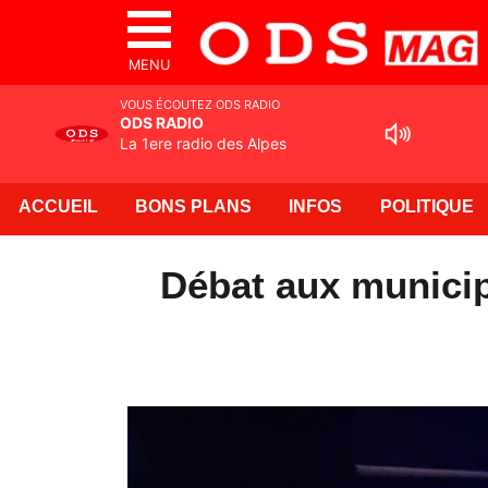
MENU
VOUS ÉCOUTEZ ODS RADIO
ODS RADIO
La 1ere radio des Alpes
ACCUEIL
BONS PLANS
INFOS
POLITIQUE
Débat aux municip