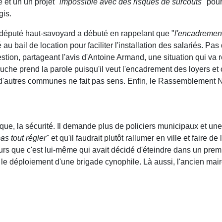
et un un projet "
impossible avec des risques de surcoûts"
pour
gis.
député haut-savoyard a débuté en rappelant que "
l'encadrement
é au bail de location pour faciliter l'installation des salariés. P
stion, partageant l'avis d'Antoine Armand, une situation qui va 
uche prend la parole puisqu'il veut l'encadrement des loyers et
d'autres communes ne fait pas sens. Enfin, le Rassemblement N
que, la sécurité. Il demande plus de policiers municipaux et un
as tout régler"
et qu'il faudrait plutôt rallumer en ville et faire d
eurs que c'est lui-même qui avait décidé d'éteindre dans un prem
 le déploiement d'une brigade cynophile. Là aussi, l'ancien mai