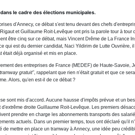
 dans le cadre des élections municipales.
ses d'Annecy, ce débat s'est tenu devant des chefs d'entrepris
gaut et Guillaume Roit-Levêque ont pris la parole tour à tour 
aient être cinq sur ce débat, mais Vincent Drême de La France Ins
qui est du dernier candidat, Naci Yildirim de Lutte Ouvrière, il
 était déjà organisé et mis en place.
ouvement des entreprises de France (MEDEF) de Haute-Savoie, 
tramway gratuit"
, rappelant que rien n'était gratuit et que ce ser
. Alors, qu'en est-il de ce débat ?
ats se sont mis d'accord. Aucune hausse d'impôts prévue et un bes
 d'extrême droite Guillaume Roit-Levêque. Les premiers désacco
doivent prendre en charge les abonnements transports des salarié
ssements actuels. Dans un premier temps, tous ont déclaré qu'il
é de mettre en place un tramway à Annecy, une idée peu crédibl