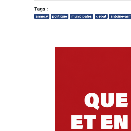
Tags :
annecy
politique
municipales
debat
antoine-ar