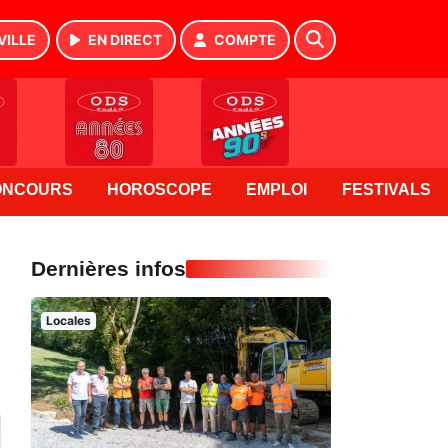
VILLE
EN DIRECT
COMPTE
ONCOURS
HOROSCOPE
EMPLOI
FESTIVALS
Dernières infos
Locales