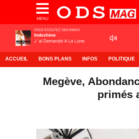
MENU
VOUS ÉCOUTEZ ODS RADIO
Indochine
J´ai Demandé A La Lune
ACCUEIL
BONS PLANS
INFOS
POLITIQUE
Megève, Abondance
primés 